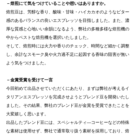
－焙煎にて気をつけていることや想いはありますか。
焙煎豆は、芳醇な香り、酸味・甘味・ハイカカオのようなビター
感のあるバランスの良いエスプレッソを目指しました。また、濃
厚な質感と心地いい余韻になるよう、弊社の多種多様な焙煎機の
中からベストな焙煎機を選択いたしました。
そして、焙煎時には火力や香りのチェック、時間など細かく調整
し、余計なスモーク臭や火力過不足に起因する香味の阻害が無い
よう気をつけました。
－金賞受賞を受けて一言
今回初めて出品させていただくにあたり、まずは弊社が考えるイ
タリアンエスプレッソを完成させようとブレンド豆を開発いたし
ました。その結果、弊社のブレンド豆が金賞を受賞できたことを
大変嬉しく思います。
出品したブレンド豆には、スペシャルティ―コーヒーなどの特殊
な素材は使用せず、弊社で通常取り扱う素材を採用しており、焙