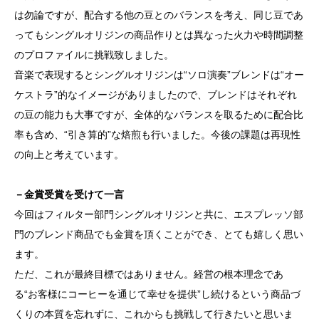
は勿論ですが、配合する他の豆とのバランスを考え、同じ豆であ
ってもシングルオリジンの商品作りとは異なった火力や時間調整
のプロファイルに挑戦致しました。
音楽で表現するとシングルオリジンは“ソロ演奏”ブレンドは“オー
ケストラ”的なイメージがありましたので、ブレンドはそれぞれ
の豆の能力も大事ですが、全体的なバランスを取るために配合比
率も含め、“引き算的”な焙煎も行いました。今後の課題は再現性
の向上と考えています。
－金賞受賞を受けて一言
今回はフィルター部門シングルオリジンと共に、エスプレッソ部
門のブレンド商品でも金賞を頂くことができ、とても嬉しく思い
ます。
ただ、これが最終目標ではありません。経営の根本理念であ
る“お客様にコーヒーを通じて幸せを提供”し続けるという商品づ
くりの本質を忘れずに、これからも挑戦して行きたいと思いま